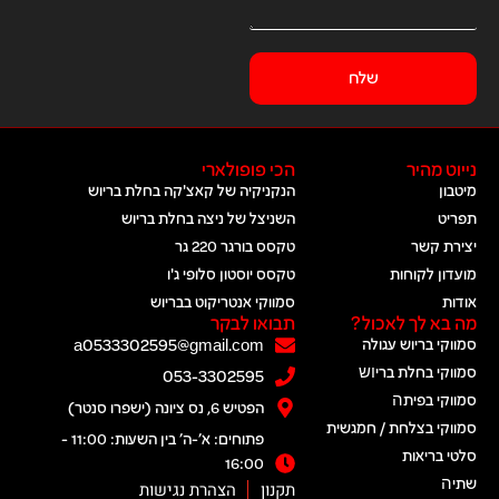
שלח
נייוט מהיר
הכי פופולארי
מיטבון
הנקניקיה של קאצ'קה בחלת בריוש
תפריט
השניצל של ניצה בחלת בריוש
יצירת קשר
טקסס בורגר 220 גר
מועדון לקוחות
טקסס יוסטון סלופי ג'ו
אודות
סמווקי אנטריקוט בבריוש
מה בא לך לאכול?
תבואו לבקר
סמווקי בריוש עגולה
a0533302595@gmail.com
סמווקי בחלת בריוש​
053-3302595
סמווקי בפיתה​
הפטיש 6, נס ציונה (ישפרו סנטר)
סמווקי בצלחת / חמגשית
פתוחים: א׳-ה׳ בין השעות: 11:00 -
סלטי בריאות
16:00
שתיה​
תקנון
הצהרת נגישות