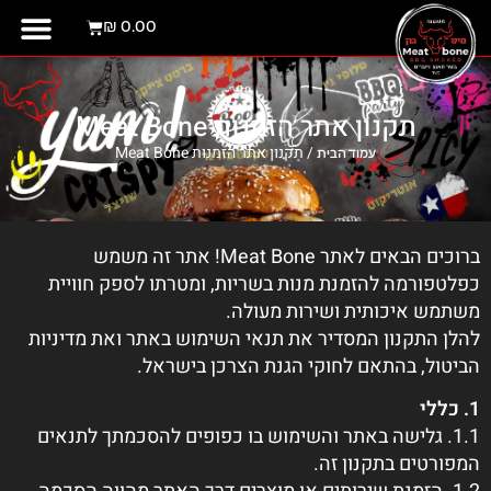
לתוכן
₪
0.00
יצירת קשר
מועדון לק
תקנון אתר הזמנות Meat Bone
/ תקנון אתר הזמנות Meat Bone
עמוד הבית
ברוכים הבאים לאתר Meat Bone! אתר זה משמש
כפלטפורמה להזמנת מנות בשריות, ומטרתו לספק חוויית
משתמש איכותית ושירות מעולה.
להלן התקנון המסדיר את תנאי השימוש באתר ואת מדיניות
הביטול, בהתאם לחוקי הגנת הצרכן בישראל.
1. כללי
1.1. גלישה באתר והשימוש בו כפופים להסכמתך לתנאים
המפורטים בתקנון זה.