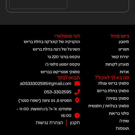
נייוט מהיר
הכי פופולארי
מיטבון
הנקניקיה של קאצ'קה בחלת בריוש
תפריט
השניצל של ניצה בחלת בריוש
יצירת קשר
טקסס בורגר 220 גר
מועדון לקוחות
טקסס יוסטון סלופי ג'ו
אודות
סמווקי אנטריקוט בבריוש
מה בא לך לאכול?
תבואו לבקר
סמווקי בריוש עגולה
a0533302595@gmail.com
סמווקי בחלת בריוש​
053-3302595
סמווקי בפיתה​
הפטיש 6, נס ציונה (ישפרו סנטר)
סמווקי בצלחת / חמגשית
פתוחים: א׳-ה׳ בין השעות: 11:00 -
סלטי בריאות
16:00
שתיה​
תקנון
הצהרת נגישות
תוספות​