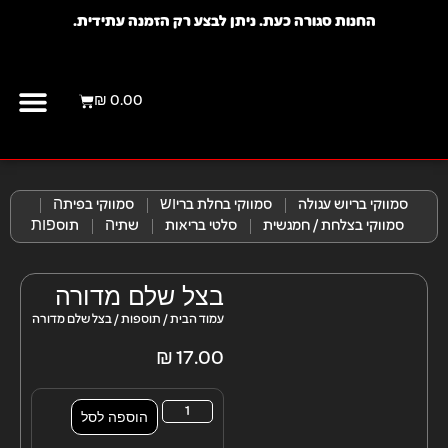
החנות סגורה כעת. ניתן לבצע רק הזמנה עתידית.
₪
0.00
יצירת קשר
מועדון לק
סמווקי בריוש עגולה
סמווקי בחלת בריוש​
סמווקי בפיתה​
סמווקי בצלחת / חמגשית
סלטי בריאות
שתיה​
תוספות​
בצל שלם מדורה
עמוד הבית
/
תוספות
/ בצל שלם מדורה
₪
17.00
הוספה לסל