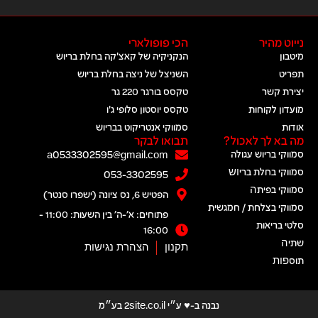
נייוט מהיר
הכי פופולארי
מיטבון
הנקניקיה של קאצ'קה בחלת בריוש
תפריט
השניצל של ניצה בחלת בריוש
יצירת קשר
טקסס בורגר 220 גר
מועדון לקוחות
טקסס יוסטון סלופי ג'ו
אודות
סמווקי אנטריקוט בבריוש
מה בא לך לאכול?
תבואו לבקר
סמווקי בריוש עגולה
a0533302595@gmail.com
סמווקי בחלת בריוש​
053-3302595
סמווקי בפיתה​
הפטיש 6, נס ציונה (ישפרו סנטר)
סמווקי בצלחת / חמגשית
פתוחים: א׳-ה׳ בין השעות: 11:00 -
סלטי בריאות
16:00
שתיה​
תקנון
הצהרת נגישות
תוספות​
נבנה ב-♥ ע״י 2site.co.il בע״מ