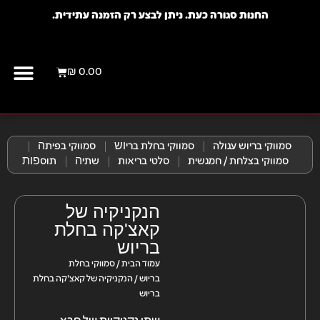
החנות סגורה כעת. ניתן לבצע רק הזמנה עתידית.
₪
0.00
יצירת קשר
מועדון לק
סמווקי בריוש עגולה
סמווקי בחלת בריוש​
סמווקי בפיתה​
סמווקי בצלחת / חמגשית
סלטי בריאות
שתיה​
תוספות​
הנקניקיה של
קאצ'קה בחלת
בריוש
עמוד הבית
/
סמווקי בחלת
בריוש
/ הנקניקיה של קאצ'קה בחלת
בריוש