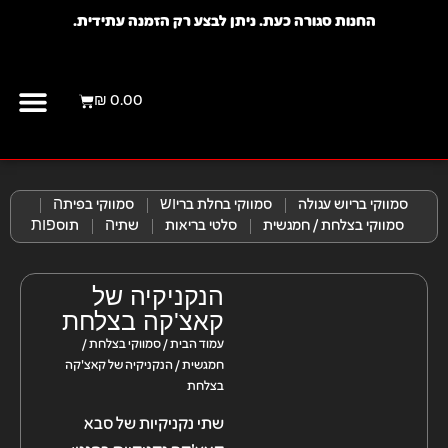
החנות סגורה כעת. ניתן לבצע רק הזמנה עתידית.
₪
0.00
יצירת קשר
מועדון לק
סמווקי בריוש עגולה
סמווקי בחלת בריוש​
סמווקי בפיתה​
סמווקי בצלחת / חמגשית
סלטי בריאות
שתיה​
תוספות​
הנקניקיה של
קאצ'קה בצלחת
עמוד הבית
/
סמווקי בצלחת /
חמגשית
/ הנקניקיה של קאצ'קה
בצלחת
שתי נקניקיות של סבא