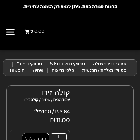
החנות סגורה כעת. ניתן לבצע רק הזמנה עתידית.
₪
0.00
יצירת קשר
מועדון לק
סמווקי בריוש עגולה
סמווקי בחלת בריוש​
סמווקי בפיתה​
סמווקי בצלחת / חמגשית
סלטי בריאות
שתיה​
תוספות​
קולה זירו
עמוד הבית
/
שתיה
/ קולה זירו
₪3.64 / 100 מל׳
₪
11.00
הוספה לסל