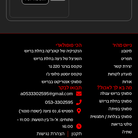
נייוט מהיר
הכי פופולארי
מיטבון
הנקניקיה של קאצ'קה בחלת בריוש
תפריט
השניצל של ניצה בחלת בריוש
יצירת קשר
טקסס בורגר 220 גר
מועדון לקוחות
טקסס יוסטון סלופי ג'ו
אודות
סמווקי אנטריקוט בבריוש
מה בא לך לאכול?
תבואו לבקר
סמווקי בריוש עגולה
a0533302595@gmail.com
סמווקי בחלת בריוש​
053-3302595
סמווקי בפיתה​
הפטיש 6, נס ציונה (ישפרו סנטר)
סמווקי בצלחת / חמגשית
פתוחים: א׳-ה׳ בין השעות: 11:00 -
סלטי בריאות
16:00
שתיה​
תקנון
הצהרת נגישות